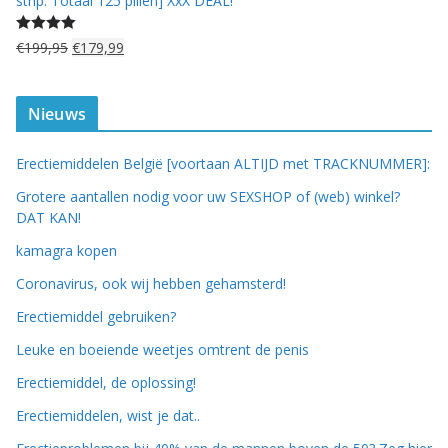
strip: Totaal 125 pillen] XxX DEAL!
Gewaardeerd
O
H
€
199,95
€
179,99
5.00
uit 5
o
u
r
i
s
d
Nieuws
p
i
r
g
Erectiemiddelen België [voortaan ALTIJD met TRACKNUMMER]:
o
e
n
p
Grotere aantallen nodig voor uw SEXSHOP of (web) winkel?
k
r
DAT KAN!
e
i
kamagra kopen
l
j
i
s
Coronavirus, ook wij hebben gehamsterd!
j
i
Erectiemiddel gebruiken?
k
s
e
:
Leuke en boeiende weetjes omtrent de penis
p
€
Erectiemiddel, de oplossing!
r
1
i
7
Erectiemiddelen, wist je dat..
j
9
s
,