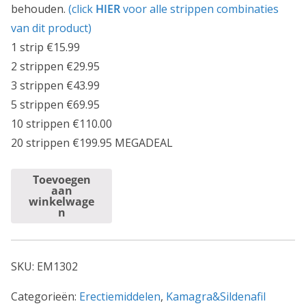
behouden.
(click
HIER
voor alle strippen combinaties
van dit product)
1 strip €15.99
2 strippen €29.95
3 strippen €43.99
5 strippen €69.95
10 strippen €110.00
20 strippen €199.95 MEGADEAL
Cenforce
Toevoegen
aan
200mg
winkelwage
n
[2
strips:
Totaal
SKU:
EM1302
20
pillen]
Categorieën:
Erectiemiddelen
,
Kamagra&Sildenafil