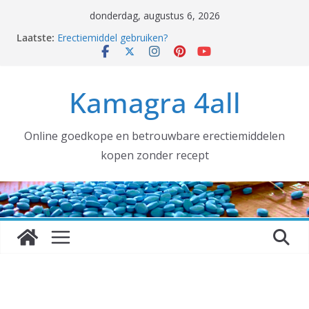
Ga
donderdag, augustus 6, 2026
Coronavirus, ook wij hebben gehamsterd!
naar
Laatste:
Erectiemiddel gebruiken?
de
Erectiemiddelen België [voortaan ALTIJD met
TRACKNUMMER]:
inhoud
Grotere aantallen nodig voor uw SEXSHOP of (web)
Kamagra 4all
winkel? DAT KAN!
kamagra kopen
Online goedkope en betrouwbare erectiemiddelen
kopen zonder recept