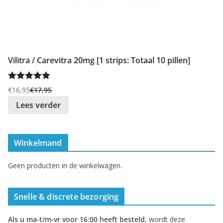
Vilitra / Carevitra 20mg [1 strips: Totaal 10 pillen]
Gewaardeer
€
16,95
€
17,95
Oorspronkelijke
Huidige
d
5.00
uit 5
Lees verder
prijs
prijs
was:
is:
€17,95.
€16,95.
Winkelmand
Geen producten in de winkelwagen.
Snelle & discrete bezorging
Als u ma-t/m-vr voor 16:00 heeft besteld
, wordt deze