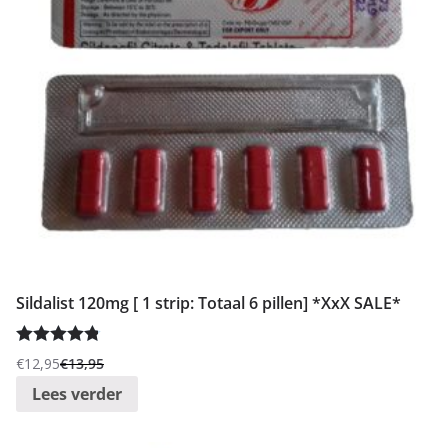
Sildalist 120mg [ 1 strip: Totaal 6 pillen] *XxX SALE*
Gewaardeer
€
12,95
€
13,95
Oorspronkelijke
Huidige
d
4.86
uit 5
Lees verder
prijs
prijs
was:
is: