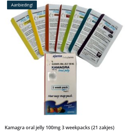
€13,95.
€12,95.
Aanbieding!
Kamagra oral jelly 100mg 3 weekpacks (21 zakjes)