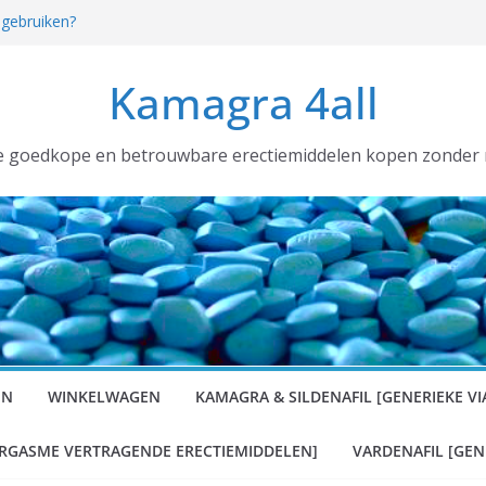
 gebruiken?
en België [voortaan ALTIJD met
R]:
Kamagra 4all
llen nodig voor uw SEXSHOP of (web) winkel?
en
ook wij hebben gehamsterd!
e goedkope en betrouwbare erectiemiddelen kopen zonder 
EN
WINKELWAGEN
KAMAGRA & SILDENAFIL [GENERIEKE VI
RGASME VERTRAGENDE ERECTIEMIDDELEN]
VARDENAFIL [GEN