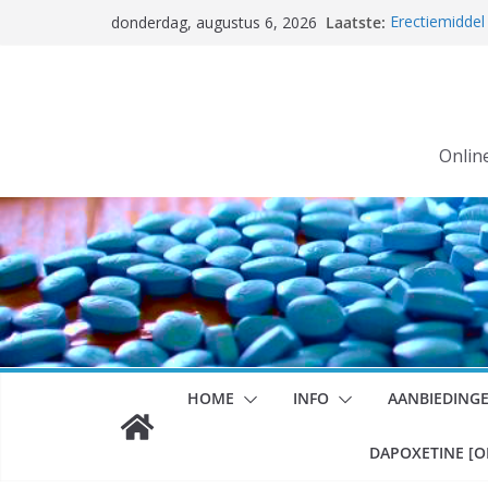
Ga
Laatste:
Erectiemiddel
donderdag, augustus 6, 2026
naar
Erectiemiddel
TRACKNUMME
de
Grotere aanta
inhoud
DAT KAN!
kamagra kop
Coronavirus, 
Onlin
HOME
INFO
AANBIEDING
DAPOXETINE [O