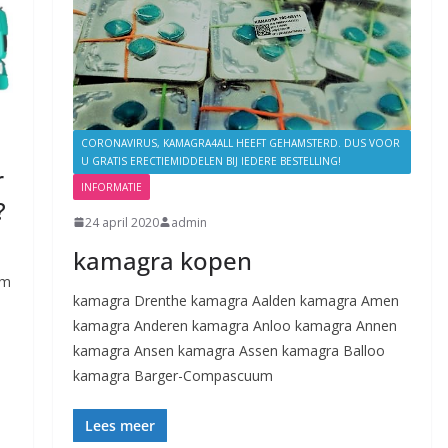
CORONAVIRUS, KAMAGRA4ALL HEEFT GEHAMSTERD. DUS VOOR
U GRATIS ERECTIEMIDDELEN BIJ IEDERE BESTELLING!
r
INFORMATIE
?
24 april 2020
admin
kamagra kopen
om
kamagra Drenthe kamagra Aalden kamagra Amen
kamagra Anderen kamagra Anloo kamagra Annen
kamagra Ansen kamagra Assen kamagra Balloo
kamagra Barger-Compascuum
Lees meer