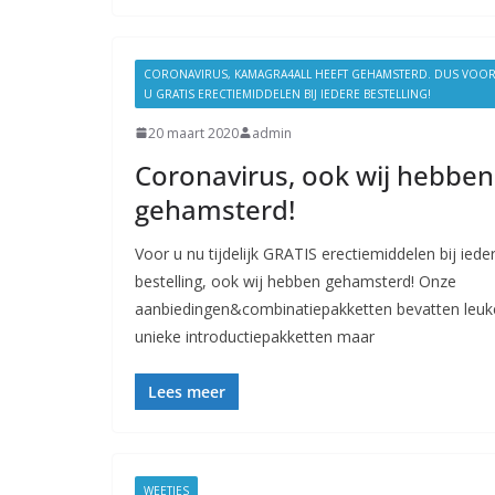
CORONAVIRUS, KAMAGRA4ALL HEEFT GEHAMSTERD. DUS VOO
U GRATIS ERECTIEMIDDELEN BIJ IEDERE BESTELLING!
20 maart 2020
admin
Coronavirus, ook wij hebben
gehamsterd!
Voor u nu tijdelijk GRATIS erectiemiddelen bij iede
bestelling, ook wij hebben gehamsterd! Onze
aanbiedingen&combinatiepakketten bevatten leuk
unieke introductiepakketten maar
Lees meer
WEETJES