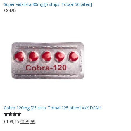
Super Vidalista 80mg [5 strips: Totaal 50 pillen]
r
6
€
84,95
i
9
j
,
s
9
w
5
a
.
s
:
€
8
2
,
5
0
.
Cobra 120mg [25 strip: Totaal 125 pillen] XxX DEAL!
Gewaardeerd
O
H
€
199,95
€
179,99
5.00
uit 5
o
u