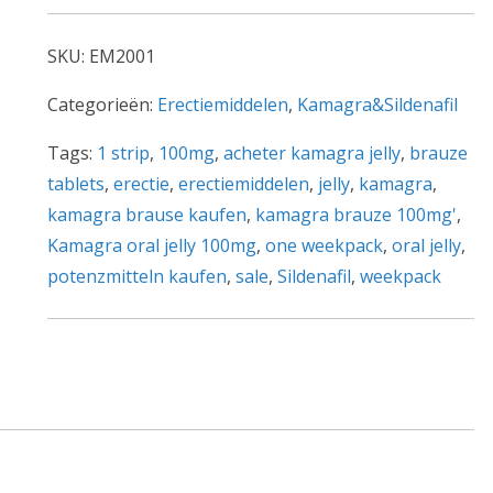
100mg
s
1
:
SKU:
EM2001
weekpacks
€
(7
2
Categorieën:
Erectiemiddelen
,
Kamagra&Sildenafil
zakjes)
2
Tags:
1 strip
,
100mg
,
acheter kamagra jelly
,
brauze
aantal
,
tablets
,
erectie
,
erectiemiddelen
,
jelly
,
kamagra
,
9
kamagra brause kaufen
,
kamagra brauze 100mg'
,
5
Kamagra oral jelly 100mg
,
one weekpack
,
oral jelly
,
.
potenzmitteln kaufen
,
sale
,
Sildenafil
,
weekpack