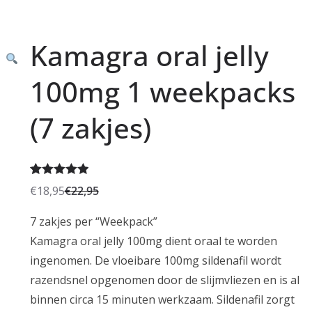
Kamagra oral jelly
100mg 1 weekpacks
(7 zakjes)
Gewaardeer
1
€
18,95
€
22,95
O
H
d
5.00
op 5
o
u
7 zakjes per “Weekpack”
gebaseerd
r
i
op
klant
Kamagra oral jelly 100mg dient oraal te worden
waardering
s
d
ingenomen. De vloeibare 100mg sildenafil wordt
p
i
razendsnel opgenomen door de slijmvliezen en is al
r
g
binnen circa 15 minuten werkzaam. Sildenafil zorgt