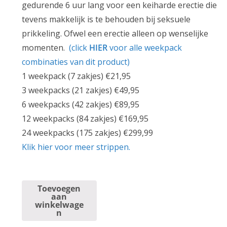
o
e
gedurende 6 uur lang voor een keiharde erectie die
n
p
tevens makkelijk is te behouden bij seksuele
k
r
prikkeling. Ofwel een erectie alleen op wenselijke
e
i
momenten.
(click
HIER
voor alle weekpack
l
j
combinaties van dit product)
i
s
1 weekpack (7 zakjes) €21,95
j
i
3 weekpacks (21 zakjes) €49,95
k
s
6 weekpacks (42 zakjes) €89,95
e
:
12 weekpacks (84 zakjes) €169,95
p
€
24 weekpacks (175 zakjes) €299,99
r
1
Klik hier voor meer strippen.
i
8
j
,
Kamagra
s
9
Toevoegen
aan
oral
w
5
winkelwage
n
jelly
a
.