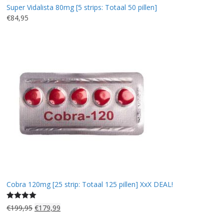
Super Vidalista 80mg [5 strips: Totaal 50 pillen]
r
6
€
84,95
i
9
j
,
s
9
w
5
a
.
s
:
€
8
2
,
5
0
.
Cobra 120mg [25 strip: Totaal 125 pillen] XxX DEAL!
Gewaardeerd
O
H
€
199,95
€
179,99
5.00
uit 5
o
u