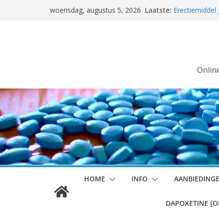
Ga
Laatste:
Erectiemiddel
woensdag, augustus 5, 2026
naar
Erectiemiddel
TRACKNUMME
de
Grotere aanta
inhoud
DAT KAN!
kamagra kop
Coronavirus, 
Onlin
HOME
INFO
AANBIEDING
DAPOXETINE [O