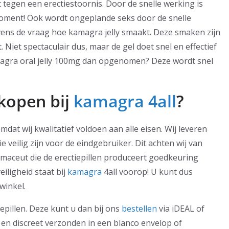
tegen een erectiestoornis. Door de snelle werking is
moment! Ook wordt ongeplande seks door de snelle
evens de vraag hoe kamagra jelly smaakt. Deze smaken zijn
 Niet spectaculair dus, maar de gel doet snel en effectief
amagra oral jelly 100mg dan opgenomen? Deze wordt snel
kopen bij
kamagra 4all
?
mdat wij kwalitatief voldoen aan alle eisen. Wij leveren
ie veilig zijn voor de eindgebruiker. Dit achten wij van
armaceut die de erectiepillen produceert goedkeuring
iligheid staat bij
kamagra
4all voorop! U kunt dus
winkel.
iepillen. Deze kunt u dan bij ons
bestellen
via iDEAL of
 en discreet verzonden in een blanco envelop of