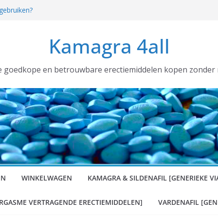
 gebruiken?
en België [voortaan ALTIJD met
R]:
Kamagra 4all
llen nodig voor uw SEXSHOP of (web) winkel?
en
ook wij hebben gehamsterd!
e goedkope en betrouwbare erectiemiddelen kopen zonder 
EN
WINKELWAGEN
KAMAGRA & SILDENAFIL [GENERIEKE VI
RGASME VERTRAGENDE ERECTIEMIDDELEN]
VARDENAFIL [GEN