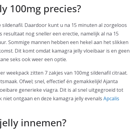
lly 100mg precies?
e sildenafil. Daardoor kunt u na 15 minuten al zorgeloos
s resultaat nog sneller een erectie, namelijk al na 15
en uur. Sommige mannen hebben een hekel aan het slikken
tkomst. Dit komt omdat kamagra jelly vloeibaar is en geen
ntane seks ook weer een optie.
er weekpack zitten 7 zakjes van 100mg sildenafil citraat.
itsmaak. Ofwel; snel, effectief én gemakkelijk! Ajanta
ibare generieke viagra. Dit is al snel uitgegroeid tot
ok niet ontgaan en deze kamagra jelly evenals
Apcalis
jelly innemen?