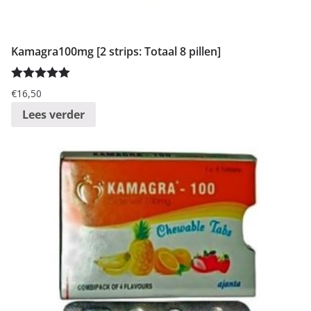
:
l
Kamagra100mg [2 strips: Totaal 8 pillen]
a
a
Gewaardeer
g
€
16,50
d
5.00
uit 5
n
Lees verder
a
a
r
h
o
o
g