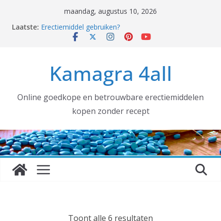
Ga
maandag, augustus 10, 2026
naar
Laatste:
Erectiemiddel gebruiken?
de
Erectiemiddelen België [voortaan ALTIJD met
TRACKNUMMER]:
inhoud
Grotere aantallen nodig voor uw SEXSHOP of (web)
Kamagra 4all
winkel? DAT KAN!
kamagra kopen
Coronavirus, ook wij hebben gehamsterd!
Online goedkope en betrouwbare erectiemiddelen
kopen zonder recept
G
Toont alle 6 resultaten