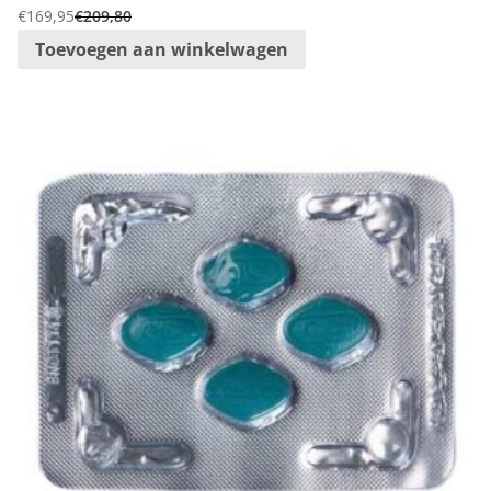
€
169,95
€
209,80
Oorspronkelijke
Huidige
Toevoegen aan winkelwagen
prijs
prijs
was:
is:
€209,80.
€169,95.