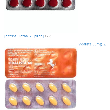
[2 strips: Totaal 20 pillen]
€
27,99
Vidalista 60mg [2