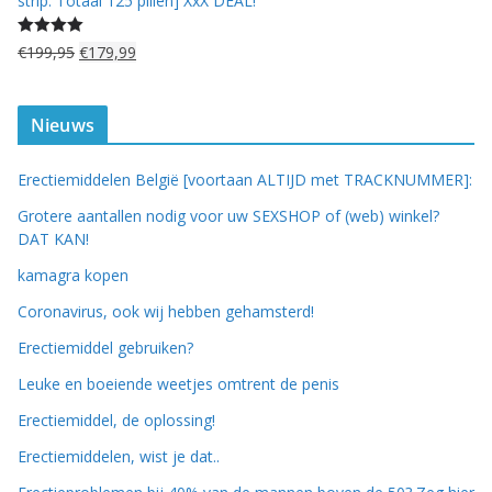
strip: Totaal 125 pillen] XxX DEAL!
Gewaardeerd
O
H
€
199,95
€
179,99
5.00
uit 5
o
u
r
i
s
d
Nieuws
p
i
r
g
Erectiemiddelen België [voortaan ALTIJD met TRACKNUMMER]:
o
e
n
p
Grotere aantallen nodig voor uw SEXSHOP of (web) winkel?
k
r
DAT KAN!
e
i
kamagra kopen
l
j
i
s
Coronavirus, ook wij hebben gehamsterd!
j
i
Erectiemiddel gebruiken?
k
s
e
:
Leuke en boeiende weetjes omtrent de penis
p
€
Erectiemiddel, de oplossing!
r
1
i
7
Erectiemiddelen, wist je dat..
j
9
s
,