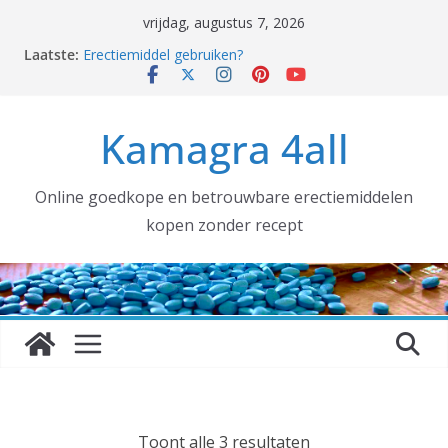
Ga
vrijdag, augustus 7, 2026
naar
Laatste:
Erectiemiddel gebruiken?
de
Erectiemiddelen België [voortaan ALTIJD met
TRACKNUMMER]:
inhoud
Grotere aantallen nodig voor uw SEXSHOP of (web)
Kamagra 4all
winkel? DAT KAN!
kamagra kopen
Coronavirus, ook wij hebben gehamsterd!
Online goedkope en betrouwbare erectiemiddelen
kopen zonder recept
G
Toont alle 3 resultaten