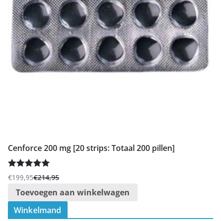
Cenforce 200 mg [20 strips: Totaal 200 pillen]
Gewaardeer
€
199,95
€
214,95
Oorspronkelijke
Huidige
d
5.00
uit 5
Toevoegen aan winkelwagen
prijs
prijs
was:
is:
Winkelmand
€214,95.
€199,95.