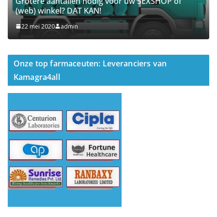
Grotere aantallen nodig voor uw SEXSHOP of
(web) winkel? DAT KAN!
22 mei 2020
admin
Onze top farmaceuten: Leveranciers van
Kamagra4all