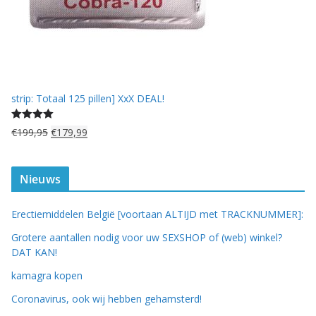
2
,
5
0
.
strip: Totaal 125 pillen] XxX DEAL!
Gewaardeerd
O
H
€
199,95
€
179,99
5.00
uit 5
o
u
r
i
s
d
Nieuws
p
i
r
g
Erectiemiddelen België [voortaan ALTIJD met TRACKNUMMER]:
o
e
n
p
Grotere aantallen nodig voor uw SEXSHOP of (web) winkel?
k
r
DAT KAN!
e
i
kamagra kopen
l
j
i
s
Coronavirus, ook wij hebben gehamsterd!
j
i