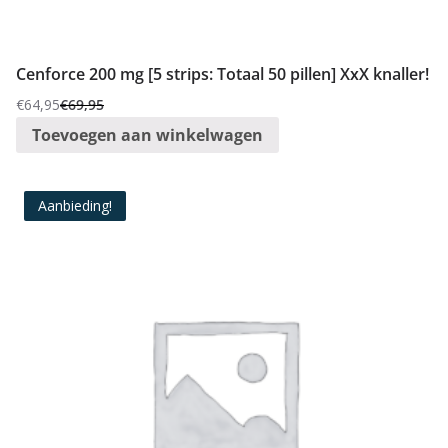
:
l
Cenforce 200 mg [5 strips: Totaal 50 pillen] XxX knaller!
a
a
€
64,95
€
69,95
Oorspronkelijke
Huidige
g
Toevoegen aan winkelwagen
prijs
prijs
n
was:
is:
a
€69,95.
€64,95.
Aanbieding!
a
r
h
o
o
g