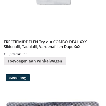
ERECTIEMIDDELEN Try-out COMBO-DEAL XXX
Sildenafil, Tadalafil, Vardenafil en DapoXxX
€
99,95
€
141,99
Oorspronkelijke
Huidige
Toevoegen aan winkelwagen
prijs
prijs
was:
is:
€141,99.
€99,95.
Aanbieding!