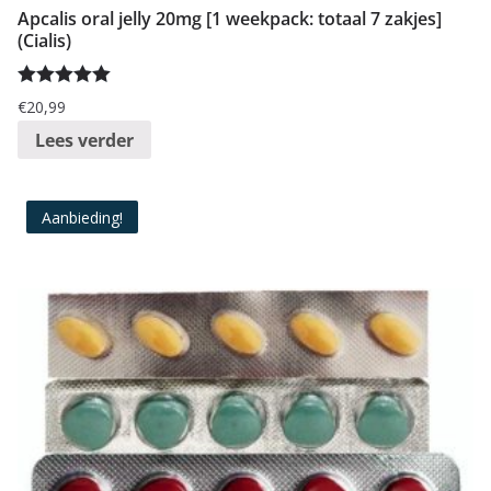
Apcalis oral jelly 20mg [1 weekpack: totaal 7 zakjes]
(Cialis)
Gewaardeer
€
20,99
d
5.00
uit 5
Lees verder
Aanbieding!