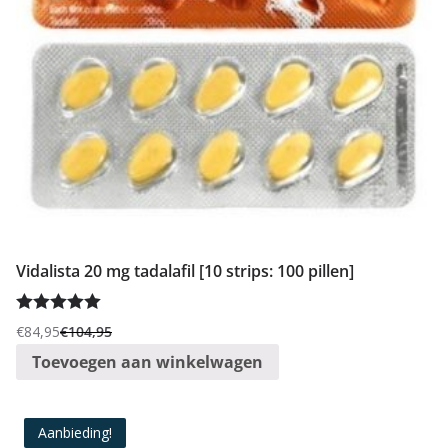
Vidalista 20 mg tadalafil [10 strips: 100 pillen]
Gewaardeer
€
84,95
€
104,95
Oorspronkelijke
Huidige
d
5.00
uit 5
Toevoegen aan winkelwagen
prijs
prijs
was:
is:
€104,95.
€84,95.
Aanbieding!