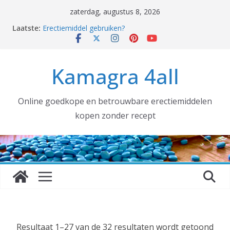
Ga
zaterdag, augustus 8, 2026
naar
Laatste:
Coronavirus, ook wij hebben gehamsterd!
de
Erectiemiddel gebruiken?
Erectiemiddelen België [voortaan ALTIJD met
inhoud
TRACKNUMMER]:
Kamagra 4all
Grotere aantallen nodig voor uw SEXSHOP of (web)
winkel? DAT KAN!
kamagra kopen
Online goedkope en betrouwbare erectiemiddelen
kopen zonder recept
G
Resultaat 1–27 van de 32 resultaten wordt getoond