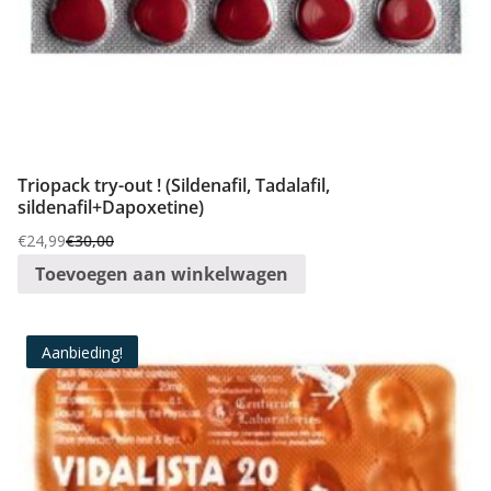
Triopack try-out ! (Sildenafil, Tadalafil,
sildenafil+Dapoxetine)
€
24,99
€
30,00
Oorspronkelijke
Huidige
Toevoegen aan winkelwagen
prijs
prijs
was:
is:
€30,00.
€24,99.
Aanbieding!