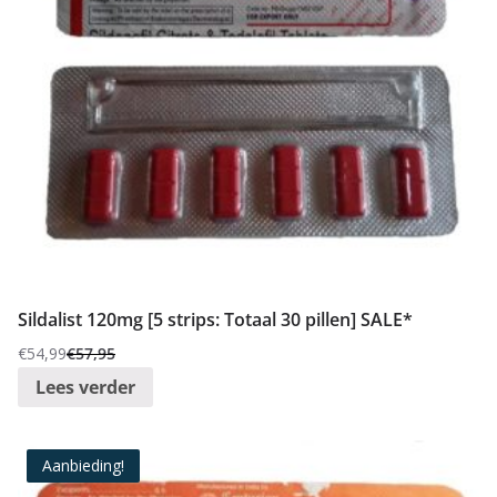
Sildalist 120mg [5 strips: Totaal 30 pillen] SALE*
€
54,99
€
57,95
Oorspronkelijke
Huidige
Lees verder
prijs
prijs
was:
is:
€57,95.
€54,99.
Aanbieding!