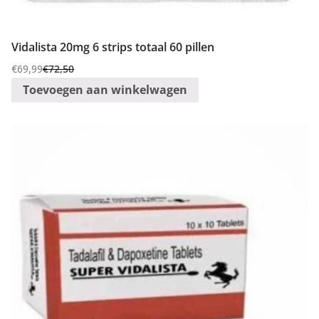
Vidalista 20mg 6 strips totaal 60 pillen
€
69,99
€
72,50
Oorspronkelijke
Huidige
Toevoegen aan winkelwagen
prijs
prijs
was:
is:
€72,50.
€69,99.