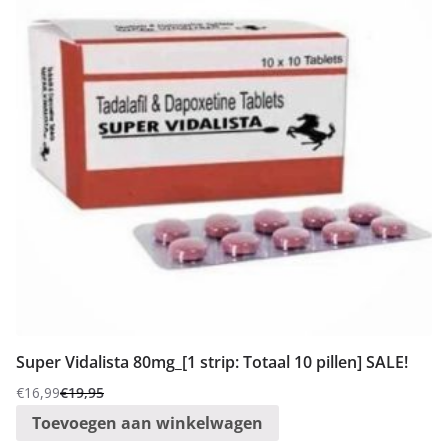
Super Vidalista 80mg_[1 strip: Totaal 10 pillen] SALE!
€
16,99
€
19,95
Oorspronkelijke
Huidige
Toevoegen aan winkelwagen
prijs
prijs