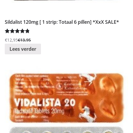
:
l
Sildalist 120mg [ 1 strip: Totaal 6 pillen] *XxX SALE*
a
a
Gewaardeer
g
€
12,95
€
13,95
Oorspronkelijke
Huidige
d
4.86
uit 5
n
Lees verder
prijs
prijs
a
was:
is:
a
€13,95.
€12,95.
r
h
o
o
g