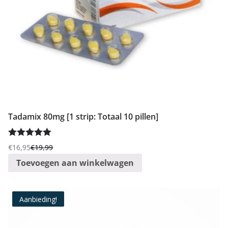
Tadamix 80mg [1 strip: Totaal 10 pillen]
Gewaardeer
€
16,95
€
19,99
Oorspronkelijke
Huidige
d
5.00
uit 5
Toevoegen aan winkelwagen
prijs
prijs
was:
is:
€19,99.
€16,95.
Aanbieding!