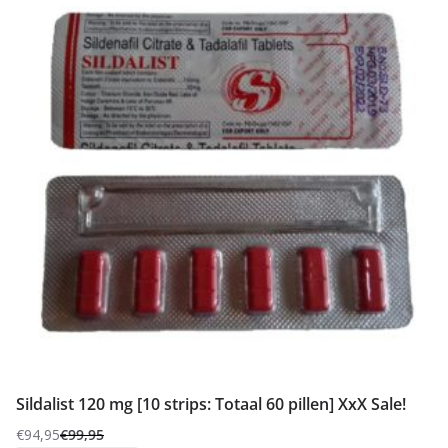
Sildalist 120 mg [10 strips: Totaal 60 pillen] XxX Sale!
€
94,95
€
99,95
Oorspronkelijke
Huidige