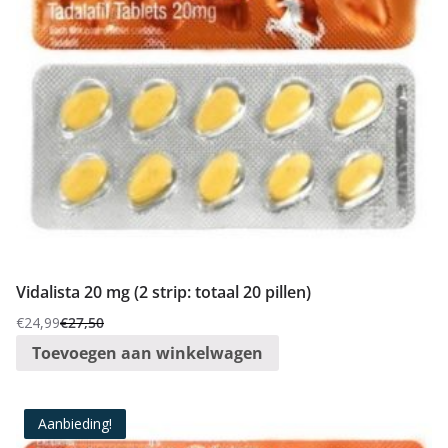
Vidalista 20 mg (2 strip: totaal 20 pillen)
€
24,99
€
27,50
Oorspronkelijke
Huidige
Toevoegen aan winkelwagen
prijs
prijs
was:
is:
€27,50.
€24,99.
Aanbieding!