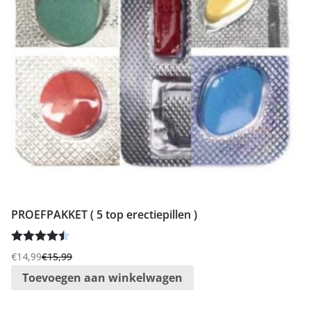
PROEFPAKKET ( 5 top erectiepillen )
Gewaardee
€
14,99
€
15,99
Oorspronkelijke
Huidige
rd
4.50
uit
Toevoegen aan winkelwagen
prijs
prijs
5
was:
is: