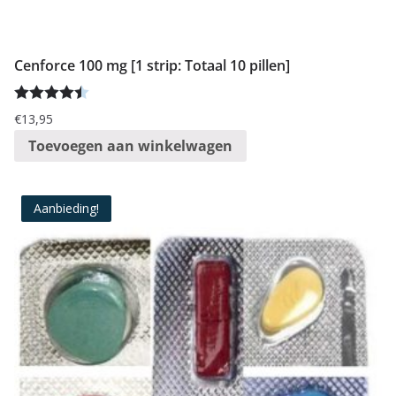
:
l
Cenforce 100 mg [1 strip: Totaal 10 pillen]
a
a
Gewaardee
g
€
13,95
rd
4.50
uit
n
Toevoegen aan winkelwagen
5
a
a
Aanbieding!
r
h
o
o
g