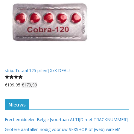
a
.
s
:
€
8
2
,
5
0
.
strip: Totaal 125 pillen] XxX DEAL!
Gewaardeerd
O
H
€
199,95
€
179,99
5.00
uit 5
o
u
r
i
s
d
Nieuws
p
i
r
g
Erectiemiddelen België [voortaan ALTIJD met TRACKNUMMER]:
o
e
n
p
Grotere aantallen nodig voor uw SEXSHOP of (web) winkel?