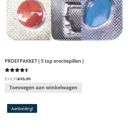
PROEFPAKKET ( 5 top erectiepillen )
Gewaardee
€
14,99
€
15,99
Oorspronkelijke
Huidige
rd
4.50
uit
Toevoegen aan winkelwagen
prijs
prijs
5
was:
is:
€15,99.
€14,99.
Aanbieding!