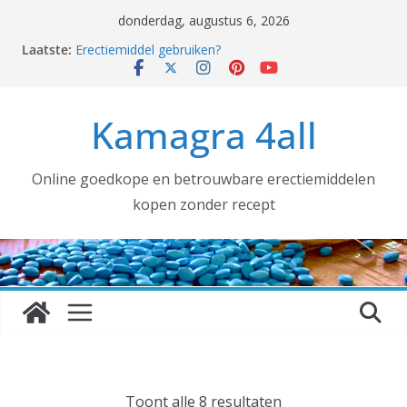
Ga
donderdag, augustus 6, 2026
naar
Laatste:
Erectiemiddel gebruiken?
de
Erectiemiddelen België [voortaan ALTIJD met
TRACKNUMMER]:
inhoud
Grotere aantallen nodig voor uw SEXSHOP of (web)
Kamagra 4all
winkel? DAT KAN!
kamagra kopen
Coronavirus, ook wij hebben gehamsterd!
Online goedkope en betrouwbare erectiemiddelen
kopen zonder recept
G
Toont alle 8 resultaten