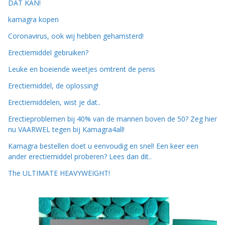
k
r
DAT KAN!
e
i
kamagra kopen
l
j
i
s
Coronavirus, ook wij hebben gehamsterd!
j
i
Erectiemiddel gebruiken?
k
s
e
:
Leuke en boeiende weetjes omtrent de penis
p
€
Erectiemiddel, de oplossing!
r
1
i
7
Erectiemiddelen, wist je dat..
j
9
s
,
Erectieproblemen bij 40% van de mannen boven de 50? Zeg hier
w
9
nu VAARWEL tegen bij Kamagra4all!
a
9
Kamagra bestellen doet u eenvoudig en snel! Een keer een
s
.
ander erectiemiddel proberen? Lees dan dit..
:
€
The ULTIMATE HEAVYWEIGHT!
1
9
9
,
9