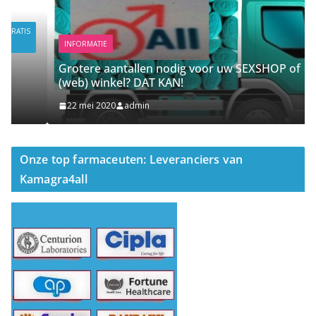
5
.
INFORMATIE
Grotere aantallen nodig voor uw SEXSHOP of
(web) winkel? DAT KAN!
22 mei 2020
admin
Onze top farmaceuten: Leveranciers van
Kamagra4all