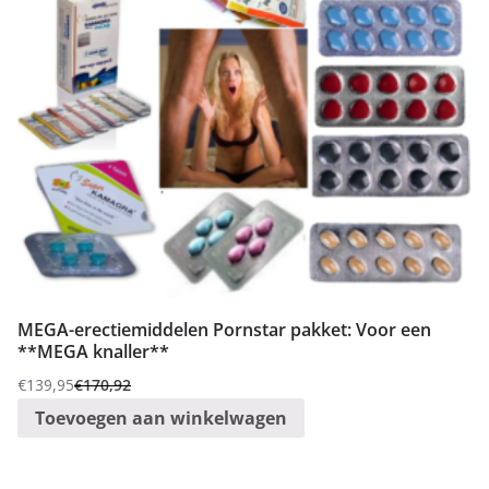
MEGA-erectiemiddelen Pornstar pakket: Voor een
**MEGA knaller**
€
139,95
€
170,92
Oorspronkelijke
Huidige
Toevoegen aan winkelwagen
prijs
prijs
was:
is:
€170,92.
€139,95.