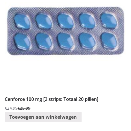
Cenforce 100 mg [2 strips: Totaal 20 pillen]
€
24,99
€
25,99
Oorspronkelijke
Huidige
Toevoegen aan winkelwagen
prijs
prijs
was:
is: