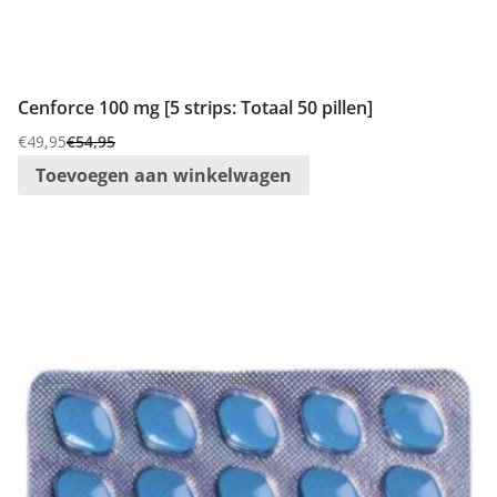
Cenforce 100 mg [5 strips: Totaal 50 pillen]
€
49,95
€
54,95
Oorspronkelijke
Huidige
Toevoegen aan winkelwagen
prijs
prijs
was:
is:
€54,95.
€49,95.