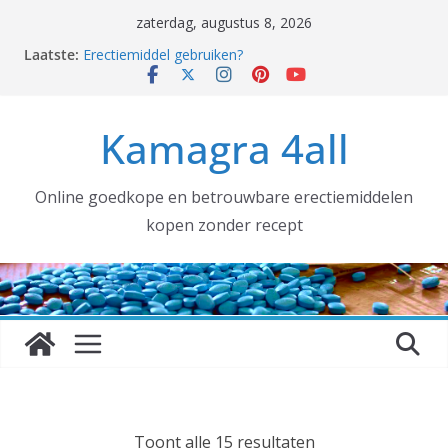
Ga
zaterdag, augustus 8, 2026
naar
Coronavirus, ook wij hebben gehamsterd!
Laatste:
Erectiemiddel gebruiken?
de
Erectiemiddelen België [voortaan ALTIJD met
inhoud
TRACKNUMMER]:
Grotere aantallen nodig voor uw SEXSHOP of (web)
Kamagra 4all
winkel? DAT KAN!
kamagra kopen
Online goedkope en betrouwbare erectiemiddelen
kopen zonder recept
G
Toont alle 15 resultaten