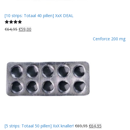
e
:
p
€
[10 strips: Totaal 40 pillen] XxX DEAL
r
2
i
9
j
,
Gewaardeerd
O
H
€
64,95
€
59,00
s
9
5.00
uit 5
o
u
Cenforce 200 mg
w
9
r
i
a
.
s
d
s
p
i
:
r
g
€
o
e
3
n
p
2
k
r
,
e
i
9
l
j
5
i
s
.
j
i
k
s
e
:
p
€
O
H
[5 strips: Totaal 50 pillen] XxX knaller!
€
69,95
€
64,95
r
5