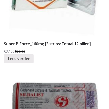
Super P-Force_160mg [3 strips: Totaal 12 pillen]
€
37,50
€
39,95
Oorspronkelijke
Huidige
Lees verder
prijs
prijs
was:
is:
€39,95.
€37,50.