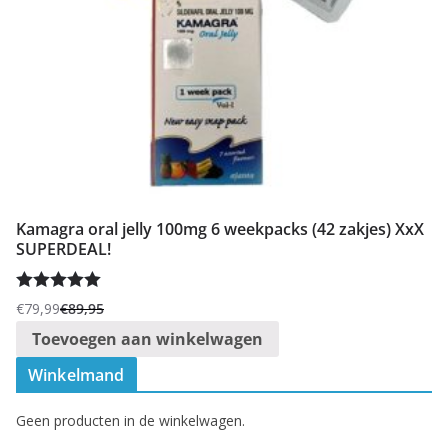
Kamagra oral jelly 100mg 6 weekpacks (42 zakjes) XxX
SUPERDEAL!
Gewaardeer
€
79,99
€
89,95
Oorspronkelijke
Huidige
d
5.00
uit 5
Toevoegen aan winkelwagen
prijs
prijs
was:
is:
Winkelmand
€89,95.
€79,99.
Geen producten in de winkelwagen.