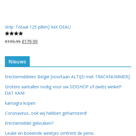
5
0
.
strip: Totaal 125 pillen] XxX DEAL!
Gewaardeerd
O
H
€
199,95
€
179,99
5.00
uit 5
o
u
r
i
s
d
Nieuws
p
i
r
g
Erectiemiddelen België [voortaan ALTIJD met TRACKNUMMER]:
o
e
n
p
Grotere aantallen nodig voor uw SEXSHOP of (web) winkel?
k
r
DAT KAN!
e
i
kamagra kopen
l
j
i
s
Coronavirus, ook wij hebben gehamsterd!
j
i
Erectiemiddel gebruiken?
k
s
e
:
Leuke en boeiende weetjes omtrent de penis