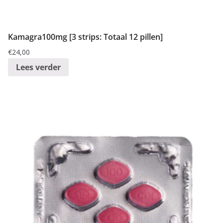
:
l
Kamagra100mg [3 strips: Totaal 12 pillen]
a
a
€
24,00
g
Lees verder
n
a
a
r
h
o
o
g