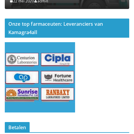
22 mei 2020
admin
Onze top farmaceuten: Leveranciers van
Kamagra4all
Betalen